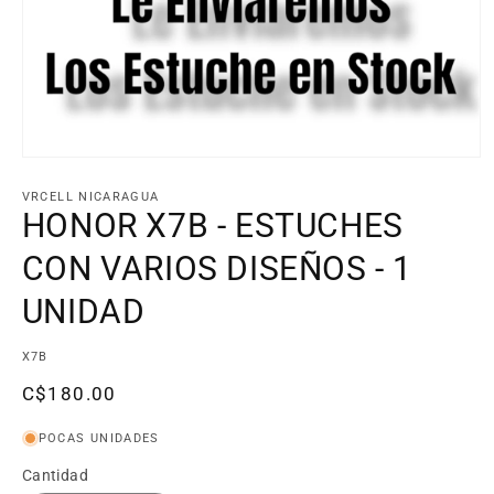
VRCELL NICARAGUA
HONOR X7B - ESTUCHES
CON VARIOS DISEÑOS - 1
UNIDAD
SKU:
X7B
Precio
C$180.00
habitual
POCAS UNIDADES
Cantidad