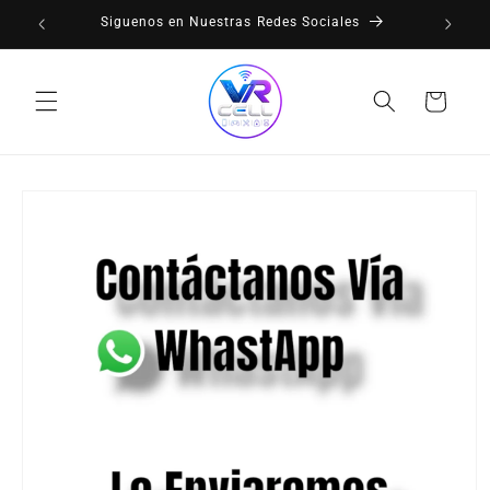
Ir
Siguenos en Nuestras Redes Sociales
directamente
al contenido
Carrito
Ir
directamente
a la
información
del producto