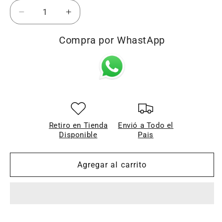
Reducir
Aumentar
cantidad
cantidad
para
para
Compra por WhastApp
HONOR
HONOR
X7B
X7B
-
-
ESTUCHES
ESTUCHES
CON
CON
VARIOS
VARIOS
DISEÑOS
DISEÑOS
-
-
Retiro en Tienda
Envió a Todo el
Disponible
Pais
1
1
UNIDAD
UNIDAD
Agregar al carrito